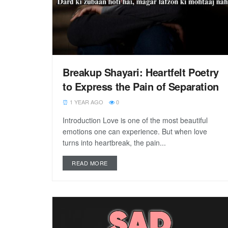
Breakup Shayari: Heartfelt Poetry
to Express the Pain of Separation
1 YEAR AGO
0
Introduction Love is one of the most beautiful
emotions one can experience. But when love
turns into heartbreak, the pain...
READ MORE