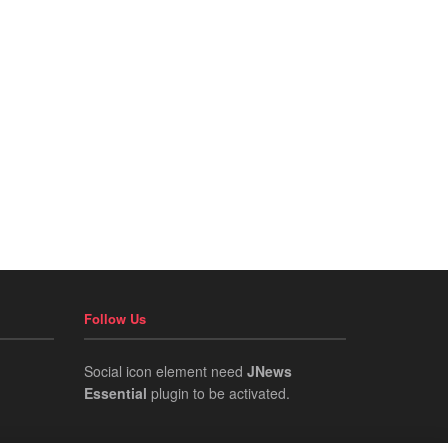
Follow Us
Social icon element need
JNews
Essential
plugin to be activated.