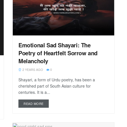
Emotional Sad Shayari: The
Poetry of Heartfelt Sorrow and
Melancholy
2 YEARS AGO
0
Shayari, a form of Urdu poetry, has been a
cherished part of South Asian culture for
centuries. It is a...
READ MORE