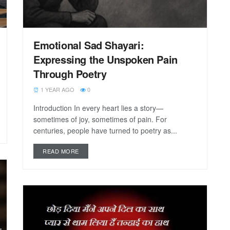
Emotional Sad Shayari:
Expressing the Unspoken Pain
Through Poetry
1 YEAR AGO
0
Introduction In every heart lies a story—
sometimes of joy, sometimes of pain. For
centuries, people have turned to poetry as...
READ MORE