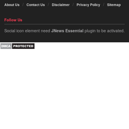
About Us
Contact Us
Disclaimer
Privacy Policy
Sitemap
Follow Us
Social icon element need
JNews Essential
plugin to be activated.