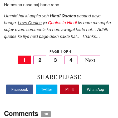
Hamesha nasamaj bane raho…
Ummid hai ki aapko yeh
Hindi Quotes
pasand aaye
honge.
Love Quotes
ya
Quotes in Hindi
ke bare me aapke
sujav evam comments ka hum swagat karte hai… Adhik
quotes ke liye next page dekh sakte hai… Thanks…
PAGE 1 OF 4
1
2
3
4
SHARE PLEASE
Facebook
Twitter
Pin It
WhatsApp
Comments
18