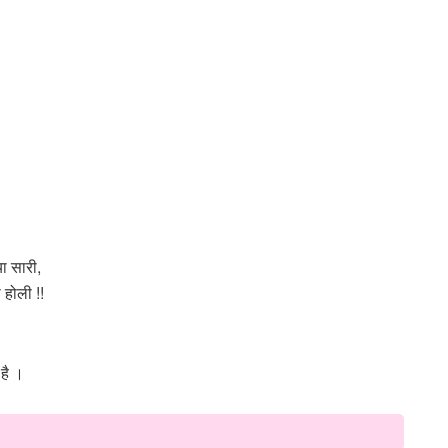
या सारी,
 होली !!
है ।