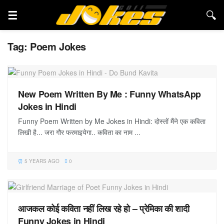
Tag:
Poem Jokes
New Poem Written By Me : Funny WhatsApp
Jokes in Hindi
Funny Poem Written by Me Jokes in Hindi: दोस्तों मैंने एक कविता
लिखी है... जरा गौर फरमाइयेगा.. कविता का नाम ...
5 YEARS AGO
0
आजकल कोई कविता नहीं लिख रहे हो – प्रेमिका की शादी
Funny Jokes in Hindi