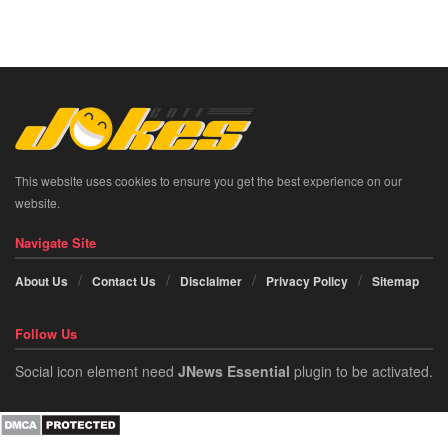
This website uses cookies to ensure you get the best experience on our
website.
Navigate Site
About Us
Contact Us
Disclaimer
Privacy Policy
Sitemap
Follow Us
Social icon element need
JNews Essential
plugin to be activated.