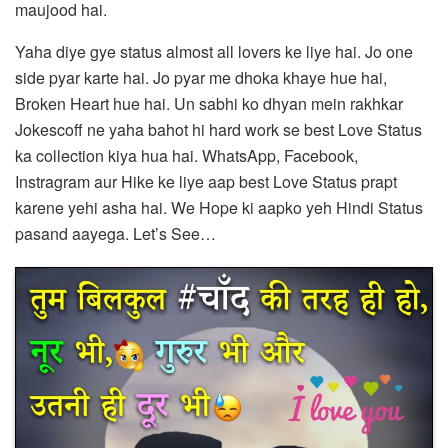
maujood hai.
Yaha diye gye status almost all lovers ke liye hai. Jo one
side pyar karte hai. Jo pyar me dhoka khaye hue hai,
Broken Heart hue hai. Un sabhi ko dhyan mein rakhkar
Jokescoff ne yaha bahot hi hard work se best Love Status
ka collection kiya hua hai. WhatsApp, Facebook,
Instragram aur Hike ke liye aap best Love Status prapt
karene yehi asha hai. We Hope ki aapko yeh Hindi Status
pasand aayega. Let’s See…