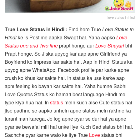
love status in hindi
True Love Status in Hindi :
Find here True
Love Status in
Hindi
ke is Post me aapka Swagt hai. Yaha aapko
Love
Status one and Two line
prapt honge aur
Love Shayari
bhi
Prapt honge. So Jiska upyog kar aap apne Girlfriend ya
Boyfriend ko impress kar sakte hai. Aap in Hindi Status ka
upyog apne WhatsApp, Facebook profile par karke apne
crush ko khus kar sakte hai. In status ka use karke aap
apni feeling ko bayan kar sakte hai. Yaha humne Sabhi
Love Quotes Status ko hamari best language Hindi me
type kiya hua hai. In
status
mein kuch aise Cute status hai
jise padhne se aapko unhein apne status mein rakhne ka
turant man karega. Jo log apne pyar se dur hai ya apne
pyar se bewafai mili hai unke liye Kuch Sad status bhi hai.
Sachche pyar karne walo ke liye True
Love
status bhi