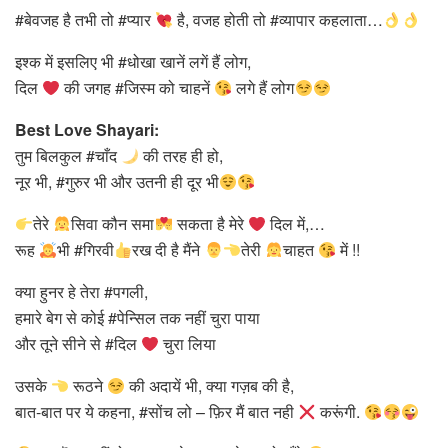
#बेवजह है तभी तो #प्यार
है, वजह होती तो #व्यापार कहलाता…
इश्क में इसलिए भी #धोखा खानें लगें हैं लोग,
दिल
की जगह #जिस्म को चाहनें
लगे हैं लोग
Best Love Shayari:
तुम बिलकुल #चाँद
की तरह ही हो,
नूर भी, #गुरुर भी और उतनी ही दूर भी
‪तेरे
सिवा कौन ‎समा
सकता है ‎मेरे
दिल में,…
रूह
भी #गिरवी
रख दी है मैंने
‎तेरी
चाहत
में !!
क्या हुनर हे तेरा #पगली,
हमारे बेग से कोई #पेन्सिल तक नहीं चुरा पाया
और तूने सीने से #दिल
चुरा लिया
उसके
रूठने
की अदायें भी, क्या गज़ब की है,
बात-बात पर ये कहना, #सोंच लो – फ़िर मैं बात नही
करूंगी.