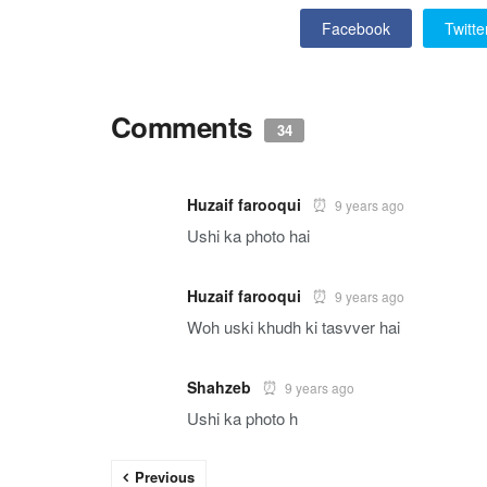
Facebook
Twitte
Comments
34
Huzaif farooqui
9 years ago
Ushi ka photo hai
Huzaif farooqui
9 years ago
Woh uski khudh ki tasvver hai
Shahzeb
9 years ago
Ushi ka photo h
Previous