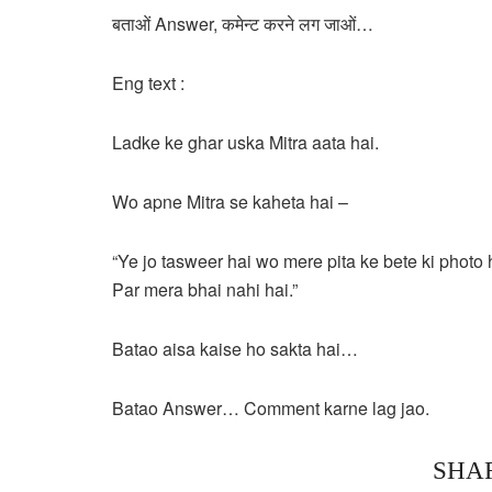
बताओं Answer, कमेन्ट करने लग जाओं…
Eng text :
Ladke ke ghar uska Mitra aata hai.
Wo apne Mitra se kaheta hai –
“Ye jo tasweer hai wo mere pita ke bete ki photo 
Par mera bhai nahi hai.”
Batao aisa kaise ho sakta hai…
Batao Answer… Comment karne lag jao.
SHA