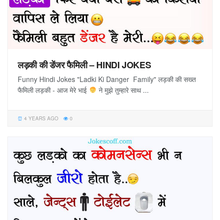
लड़की की डेंजर फैमिली – HINDI JOKES
Funny Hindi Jokes "Ladki Ki Danger Family" लड़की की सख्त
फैमिली लड़की - आज मेरे भाई
ने मुझे तुम्हारे साथ ...
4 YEARS AGO
0