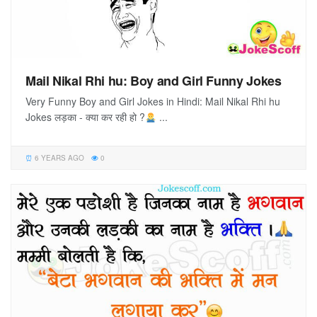
Mail Nikal Rhi hu: Boy and Girl Funny Jokes
Very Funny Boy and Girl Jokes in Hindi: Mail Nikal Rhi hu
Jokes लड़का - क्या कर रही हो ?
...
6 YEARS AGO
0