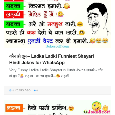
कौन हो तुम – Ladka Ladki Funniest Shayari
Hindi Jokes for WhatsApp
Very Funny Ladka Ladki Shayari in Hindi Jokes लड़की - कौन
हो तुम ?
लड़का - हसरत तुम्हारी...
लड़की - ...
6 YEARS AGO
0