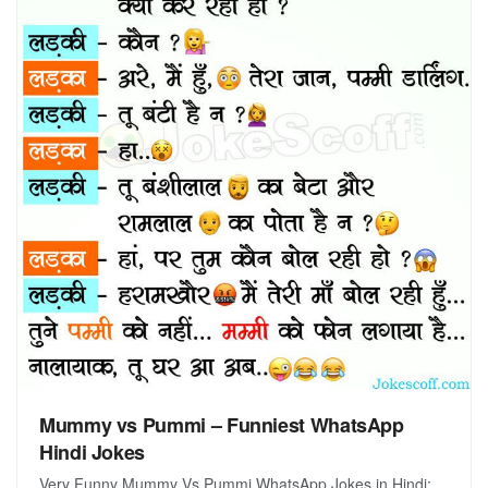
Mummy vs Pummi – Funniest WhatsApp
Hindi Jokes
Very Funny Mummy Vs Pummi WhatsApp Jokes in Hindi: