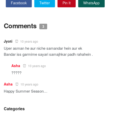
Facebook
Twitter
Pin It
WhatsApp
Comments
3
Jyoti
10 years ago
Uper asman he aur niche samandar hein aur ek
Bandar iss garmime sayari samajhkar padh rahahein .
Asha
10 years ago
?????
Asha
10 years ago
Happy Summer Season…
Categories