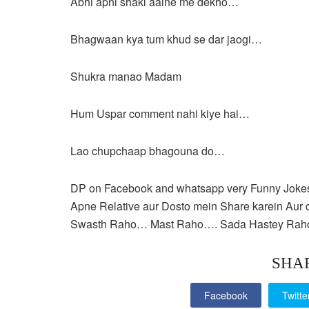
Abhi apni shakl aaine me dekho…
Bhagwaan kya tum khud se dar jaogi…
Shukra manao Madam
Hum Uspar comment nahi kiye hai…
Lao chupchaap bhagouna do…
DP on Facebook and whatsapp very Funny Jokes i
Apne Relative aur Dosto mein Share karein Au
Swasth Raho… Mast Raho…. Sada Hastey Ra
SHA
Facebook
Twitte