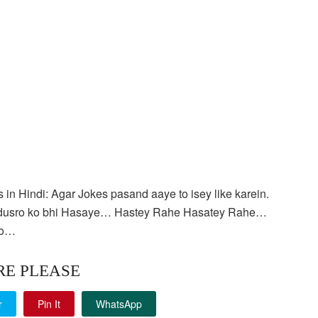
n Hindi: Agar Jokes pasand aaye to isey like karein.
r dusro ko bhi Hasaye… Hastey Rahe Hasatey Rahe…
ho…
RE PLEASE
r
Pin It
WhatsApp