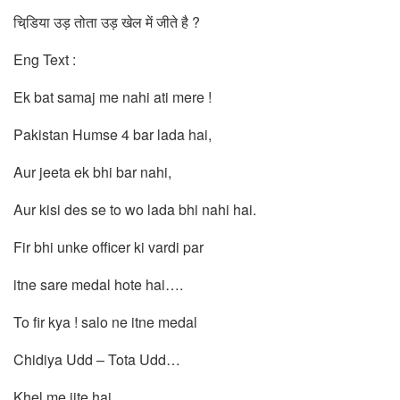
चिडि़या उड़ तोता उड़ खेल में जीते है ?
Eng Text :
Ek bat samaj me nahi ati mere !
Pakistan Humse 4 bar lada hai,
Aur jeeta ek bhi bar nahi,
Aur kisi des se to wo lada bhi nahi hai.
Fir bhi unke officer ki vardi par
itne sare medal hote hai….
To fir kya ! salo ne itne medal
Chidiya Udd – Tota Udd…
Khel me jite hai….