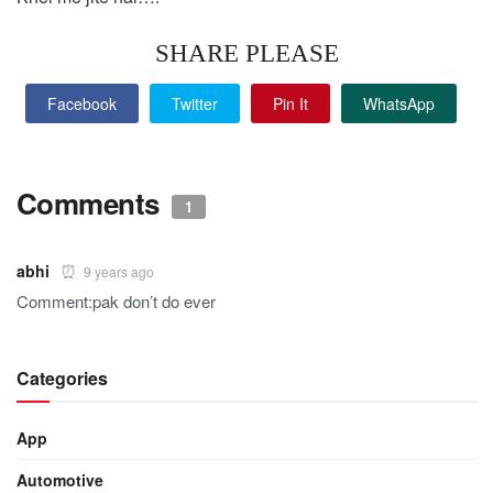
SHARE PLEASE
Facebook
Twitter
Pin It
WhatsApp
Comments
1
abhi
9 years ago
Comment:pak don’t do ever
Categories
App
Automotive