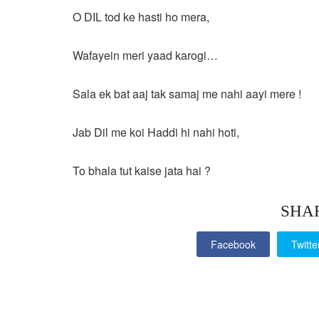
O DIL tod ke hasti ho mera,
Wafayein meri yaad karogi…
Sala ek bat aaj tak samaj me nahi aayi mere !
Jab Dil me koi Haddi hi nahi hoti,
To bhala tut kaise jata hai ?
SHA
Facebook
Twitte