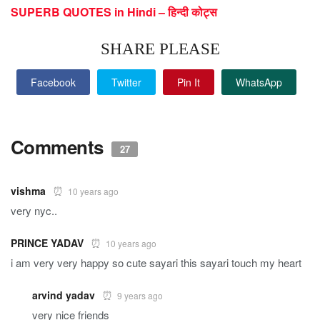
SUPERB QUOTES in Hindi – हिन्दी कोट्स
SHARE PLEASE
Facebook
Twitter
Pin It
WhatsApp
Comments
27
vishma
10 years ago
very nyc..
PRINCE YADAV
10 years ago
i am very very happy so cute sayari this sayari touch my heart
arvind yadav
9 years ago
very nice friends