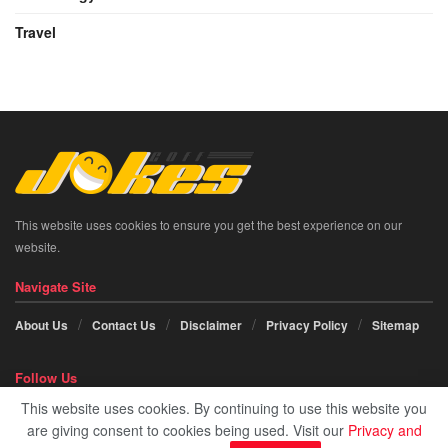
Travel
This website uses cookies to ensure you get the best experience on our
website.
Navigate Site
About Us
Contact Us
Disclaimer
Privacy Policy
Sitemap
Follow Us
This website uses cookies. By continuing to use this website you
Social icon element need
JNews Essential
plugin to be activated.
are giving consent to cookies being used. Visit our
Privacy and