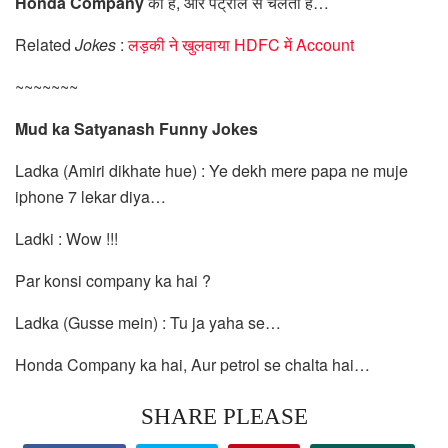
Honda Company
का है, और पेट्रोल से चलता है…
Related
Jokes
:
लड़की ने खुलवाया HDFC में Account
~~~~~~~
Mud ka Satyanash Funny Jokes
Ladka (Amiri dikhate hue) : Ye dekh mere papa ne muje
iphone 7 lekar diya…
Ladki : Wow !!!
Par konsi company ka hai ?
Ladka (Gusse mein) : Tu ja yaha se…
Honda Company ka hai, Aur petrol se chalta hai…
SHARE PLEASE