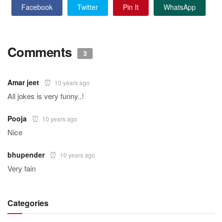
Facebook
Twitter
Pin It
WhatsApp
Comments
3
Amar jeet
10 years ago
All jokes is very funny..!
Pooja
10 years ago
Nice
bhupender
10 years ago
Very fain
Categories