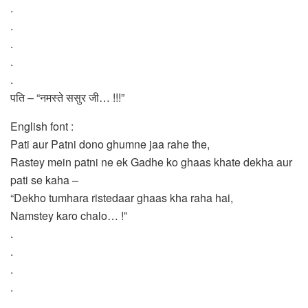
.
.
.
.
.
पति – “नमस्ते ससुर जी… !!!”
English font :
Pati aur Patni dono ghumne jaa rahe the,
Rastey mein patni ne ek Gadhe ko ghaas khate dekha aur
pati se kaha –
“Dekho tumhara ristedaar ghaas kha raha hai,
Namstey karo chalo… !”
.
.
.
.
.