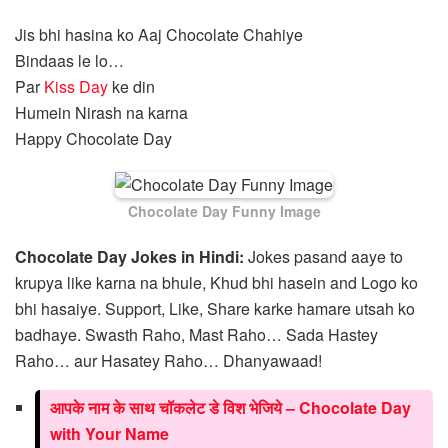
Jis bhi hasina ko Aaj Chocolate Chahiye
Bindaas le lo…
Par
Kiss Day
ke din
Humein Nirash na karna
Happy Chocolate Day
Chocolate Day Funny Image
Chocolate Day Jokes in Hindi:
Jokes pasand aaye to
krupya like karna na bhule, Khud bhi hasein and Logo ko
bhi hasaiye. Support, Like, Share karke hamare utsah ko
badhaye. Swasth Raho, Mast Raho… Sada Hastey
Raho… aur Hasatey Raho… Dhanyawaad!
आपके नाम के साथ चॉकलेट डे विश भेजिये – Chocolate Day
with Your Name