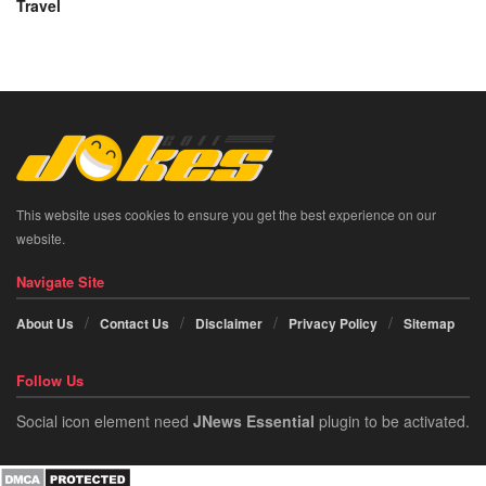
Travel
This website uses cookies to ensure you get the best experience on our
website.
Navigate Site
About Us
Contact Us
Disclaimer
Privacy Policy
Sitemap
Follow Us
Social icon element need
JNews Essential
plugin to be activated.