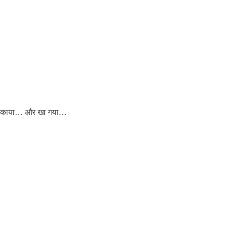
ा… पकाया… और खा गया…