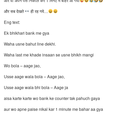
और वो अपने पैसे निकाल कर 1 मिनट में बाहर आ गया
और सब देखते
ही रह गये…
Eng text:
Ek bhikhari bank me gya
Waha usne bahut line dekhi.
Waha last me khade insaan se usne bhikh mangi
Wo bola – aage jao,
Usse aage wala bola – Aage jao,
Usse aage wala bhi bola – Aage ja
aisa karte karte wo bank ke counter tak pahuch gaya
aur wo apne paise nikal kar 1 minute me bahar aa gya