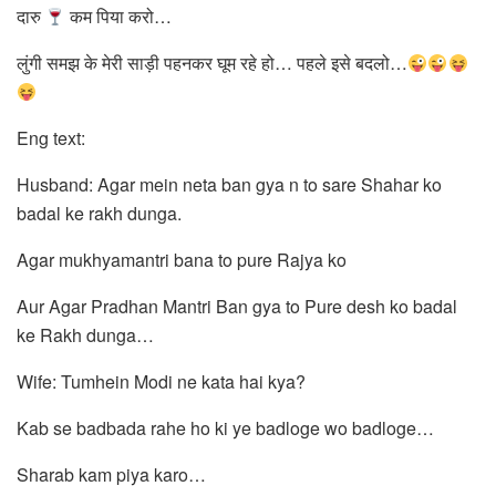
दारु
कम पिया करो…
लुंगी समझ के मेरी साड़ी पहनकर घूम रहे हो… पहले इसे बदलो…
Eng text:
Husband: Agar mein neta ban gya n to sare Shahar ko
badal ke rakh dunga.
Agar mukhyamantri bana to pure Rajya ko
Aur Agar Pradhan Mantri Ban gya to Pure desh ko badal
ke Rakh dunga…
Wife: Tumhein Modi ne kata hai kya?
Kab se badbada rahe ho ki ye badloge wo badloge…
Sharab kam piya karo…