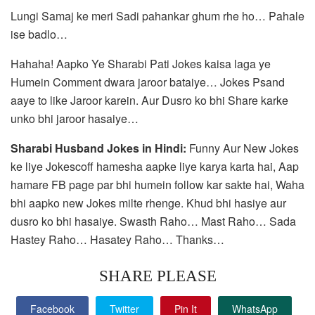
Lungi Samaj ke meri Sadi pahankar ghum rhe ho… Pahale
ise badlo…
Hahaha! Aapko Ye Sharabi Pati Jokes kaisa laga ye
Humein Comment dwara jaroor bataiye… Jokes Psand
aaye to like Jaroor karein. Aur Dusro ko bhi Share karke
unko bhi jaroor hasaiye…
Sharabi Husband Jokes in Hindi:
Funny Aur New Jokes
ke liye Jokescoff hamesha aapke liye karya karta hai, Aap
hamare FB page par bhi humein follow kar sakte hai, Waha
bhi aapko new Jokes milte rhenge. Khud bhi hasiye aur
dusro ko bhi hasaiye. Swasth Raho… Mast Raho… Sada
Hastey Raho… Hasatey Raho… Thanks…
SHARE PLEASE
Facebook
Twitter
Pin It
WhatsApp