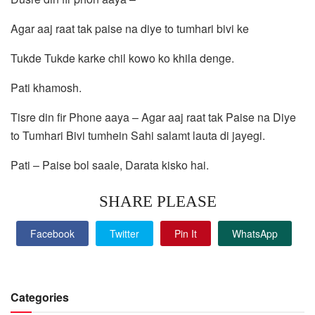
Agar aaj raat tak paise na diye to tumhari bivi ke
Tukde Tukde karke chil kowo ko khila denge.
Pati khamosh.
Tisre din fir Phone aaya – Agar aaj raat tak Paise na Diye
to Tumhari Bivi tumhein Sahi salamt lauta di jayegi.
Pati – Paise bol saale, Darata kisko hai.
SHARE PLEASE
Facebook
Twitter
Pin It
WhatsApp
Categories