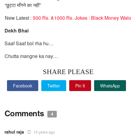
“छु्ट्टा माँगने का नहीं”
New Latest :
500 Rs. &1000 Rs. Jokes : Black Money Walo
Dekh Bhai
Saaf Saaf bol rha hu…
Chutta mangne ka nay…
SHARE PLEASE
Facebook
Twitter
Pin It
WhatsApp
Comments
4
rahul raja
10 years ago