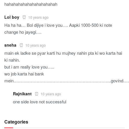
hahahahahahahahahahahah
Lol boy
10 years ago
Ha ha ha… Bol dijiye i love you…. Aapki 1000-500 ki note
change ho jayegi….
sneha
10 years ago
main ek ladke se pyar karti hu mujhey nahin pta ki wo karta hai
ki nahin.
but i am really love you…..
wo job karta hai bank
mein…………………………………………………………..govind…
Rajnikant
10 years ago
one side love not successful
Categories