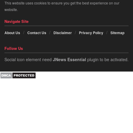
This website uses cookies to ensure you get the best experience on our
website.
Navigate Site
About Us
Contact Us
Disclaimer
Privacy Policy
Sitemap
Follow Us
Social icon element need
JNews Essential
plugin to be activated.