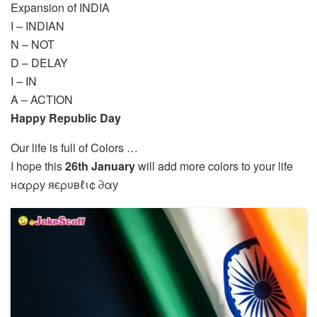
Expansion of INDIA
I – INDIAN
N – NOT
D – DELAY
I – IN
A – ACTION
Happy Republic Day
Our life is full of Colors …
I hope this
26th January
will add more colors to your life
нαρρу яєρυвℓι¢ ∂αу