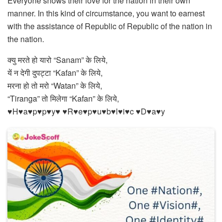
Everyone shows their love for the nation in their own
manner. In this kind of circumstance, you want to earnest
with the assistance of Republic of Republic of the nation in
the nation.
क्यु मरते हो यारो “Sanam” के लिये,
यें न देगी दुपट्टा “Kafan” के लिये,
मरना हो तो मरो “Watan” के लिये,
“Tiranga” तो मिलेगा “Kafan” के लिये,
♥H♥a♥p♥p♥y♥ ♥R♥e♥p♥u♥b♥l♥i♥c ♥D♥a♥y