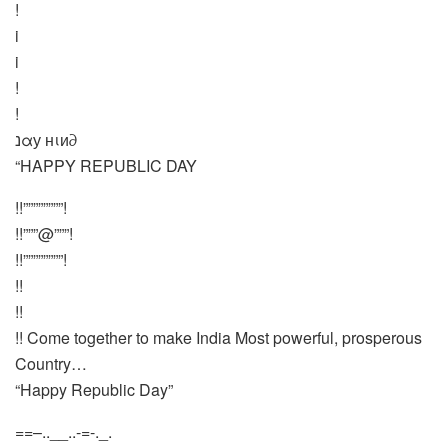
!
i
i
!
!
נαу нιи∂
“HAPPY REPUBLIC DAY
!!””””””””!
!!”””@”””!
!!””””””””!
!!
!!
!! Come together to make India Most powerful, prosperous
Country…
“Happy Republic Day”
==–..__..-=-._.