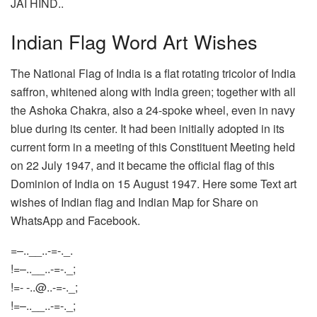
JAI HIND..
Indian Flag Word Art Wishes
The National Flag of India is a flat rotating tricolor of India
saffron, whitened along with India green; together with all
the Ashoka Chakra, also a 24-spoke wheel, even in navy
blue during its center. It had been initially adopted in its
current form in a meeting of this Constituent Meeting held
on 22 July 1947, and it became the official flag of this
Dominion of India on 15 August 1947. Here some Text art
wishes of Indian flag and Indian Map for Share on
WhatsApp and Facebook.
=–..__..-=-._.
!=–..__..-=-._;
!=-
-..@..-
=-._;
!=–..__..-=-._;