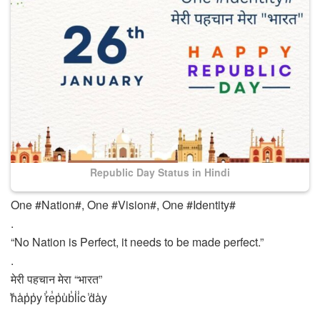
Republic Day Status in Hindi
One #Nation#, One #Vision#, One #Identity#
.
“No Nation is Perfect, it needs to be made perfect.”
.
मेरी पहचान मेरा “भारत”
̾h̾a̾p̾p̾y ̾r̾e̾p̾u̾b̾l̾i̾c ̾d̾a̾y