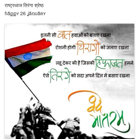
राष्ट्रध्वज तिरंगा श्रेष्ठ
ɦǟքքʏ 26 ʝǟռʊǟʀʏ