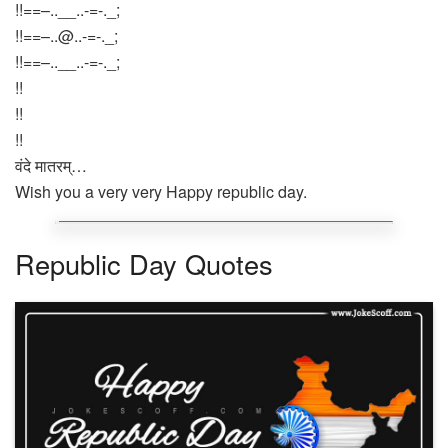
!!==–..__..-=-._;
!!==–
..@..-
=-._;
!!==–..__..-=-._;
!!
!!
!!
वंदे मातरम्…
Wish you a very very Happy republic day.
Republic Day Quotes